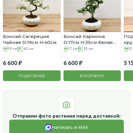
Бонсай Сагереция
Бонсай Кармона
По
Чайная D:19см H:40см
D:17см H:35см белая
кру
керамика
H:5
19 см
40 см
17 см
35 см
15
6 600
6 600
5 1
ПОДРОБНЕЕ
В КОРЗИНУ
Отправим фото растения перед доставкой:
Написать в MAX