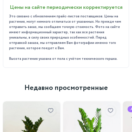
Может использоваться в народной медицине для лечения
Цены на сайте периодически корректируется
некоторых заболеваний, благодаря своим биологически
активным веществам.
Это связано с обновлением прайс-листов поставщиков. Цены на
Создаёт особую атмосферу для настроения.
растения, могут немного отличаться от указанных. Но прежде чем
отправить заказ, мы сообщаем точную стоимость. Фото на сайте
Особенности ухода:
имеют информационный характер, так как все растения
уникальны, в силу своих природных особенностей. Перед
Предпочитает яркое рассеяное освещение.
отправкой заказа, мы отправляем Вам фотографии именно того
растения, которое поедет к Вам.
Температурный режим в помещении должен быть в
пределах 15-25°C. Важно избегать резких перепадов
Высота растения указана от пола с учётом технического горшка.
температуры и сквозняков.
Любит влажность воздуха, можно использовать
увлажнители или достаточно часто опрыскивать
растение водой.
Недавно просмотренные
Регулярный умеренный полив, когда земля просохнет на
глубину 2см. Землю следует держать влажной, но не
переувлажненной.
Для поддержания здоровья растения можно
использовать специальные удобрения для бонсай.