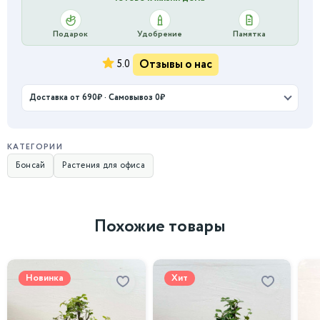
Подарок
Удобрение
Памятка
Отзывы о нас
5.0
Доставка от 690₽ · Самовывоз 0₽
КАТЕГОРИИ
Бонсай
Растения для офиса
Похожие товары
Хит
Новинка
Хит