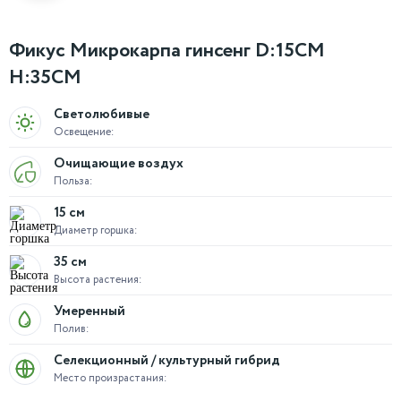
Фикус Микрокарпа гинсенг D:15CM
H:35CM
Светолюбивые
Освещение:
Очищающие воздух
Польза:
15 см
Диаметр горшка:
35 см
Высота растения:
Умеренный
Полив:
Селекционный / культурный гибрид
Место произрастания: