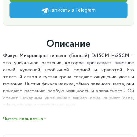
Написать в Telegram
Описание
Фикус Микрокарпа гинсенг (Бонсай) D:15CM H:35CM
–
это уникальное растение, которое привлекает внимание
своей чудесной, необычной формой и красотой. Его
толстый ствол и густая крона создают ощущение уюта и
гармонии. Листья фикуса мелкие, тёмно-зелёного цвета, они
придают растению особую изящность и элегантность. Он
станет шикарным украшением вашего дома, зимнего сада,
офисного или другого помещения.
Полезные свойства:
Читать полностью
Выделяемый деревом аромат очищает воздух от токсичных
и вредных примесей, увлажняет простанство.