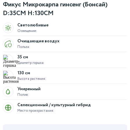
Фикус Микрокарпа гинсенг (Бонсай)
D:35CM H:130CM
Светолюбивые
Освещение:
Очищающие воздух
Польза:
35 см
Диаметр горшка:
130 см
Высота растения:
Умеренный
Полив:
Селекционный / культурный гибрид
Место произрастания: