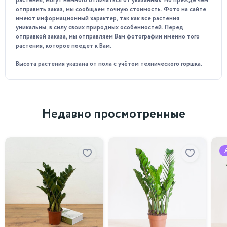
растения, могут немного отличаться от указанных. Но прежде чем
отправить заказ, мы сообщаем точную стоимость. Фото на сайте
Особенности ухода:
имеют информационный характер, так как все растения
уникальны, в силу своих природных особенностей. Перед
Предпочитает яркое рассеяное освещение.
отправкой заказа, мы отправляем Вам фотографии именно того
растения, которое поедет к Вам.
Температурный режим в помещении должен быть в
пределах 15-25°C. Важно избегать резких перепадов
Высота растения указана от пола с учётом технического горшка.
температуры и сквозняков.
Любит влажность воздуха, можно использовать
увлажнители или достаточно часто опрыскивать
растение водой.
Недавно просмотренные
Регулярный умеренный полив, когда земля просохнет на
глубину 2см. Землю следует держать влажной, но не
переувлажненной.
Для поддержания здоровья растения можно
использовать специальные удобрения для бонсай.
Обрезка по мере необходимости в весенне-летний
период для поддержания декоративного вида и формы.
Почему стоит приобрести у нас?