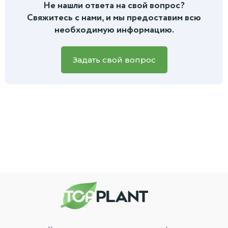
покупки. Если вас что-то беспокоит в состоянии растения
Не нашли ответа на свой вопрос?
дальнейшей пересадке вы найдете в инструкции, которую
или есть вопросы по уходу, вы всегда можете написать
Свяжитесь с нами, и мы предоставим всю
мы приложим к заказу.
нам
в чат на сайте или в мессенджеры.
Для более
необходимую информацию.
быстрой и точной помощи, пожалуйста, приложите фото
вашего зеленого питомца, и наш специалист обязательно
вам поможет.
Задать свой вопрос