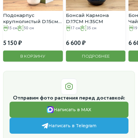
Подокарпус
Бонсай Кармона
Бон
крупнолистый D:15см
D:17CM H:35СМ
Чай
H:50 в Белом
15 см
50 см
17 см
35 см
19
Блестящем горшке
5 150
6 600
6 6
В КОРЗИНУ
ПОДРОБНЕЕ
Отправим фото растения перед доставкой:
Написать в MAX
Написать в Telegram