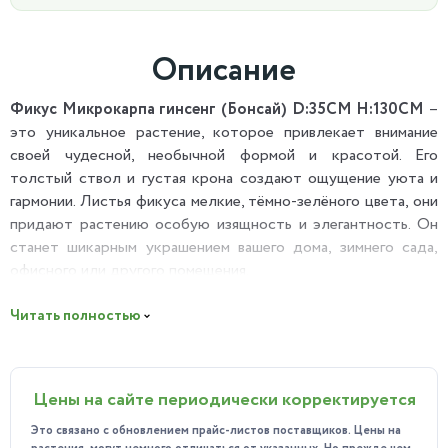
Описание
Фикус Микрокарпа гинсенг (Бонсай) D:35CM H:130CM
–
это уникальное растение, которое привлекает внимание
своей чудесной, необычной формой и красотой. Его
толстый ствол и густая крона создают ощущение уюта и
гармонии. Листья фикуса мелкие, тёмно-зелёного цвета, они
придают растению особую изящность и элегантность. Он
станет шикарным украшением вашего дома, зимнего сада,
офисного или другого помещения.
Полезные свойства:
Читать полностью
Выделяемый деревом аромат очищает воздух от токсичных
и вредных примесей, увлажняет простанство.
Может использоваться в народной медицине для лечения
Цены на сайте периодически корректируется
некоторых заболеваний, благодаря своим биологически
активным веществам.
Это связано с обновлением прайс-листов поставщиков. Цены на
Создаёт особую атмосферу для настроения.