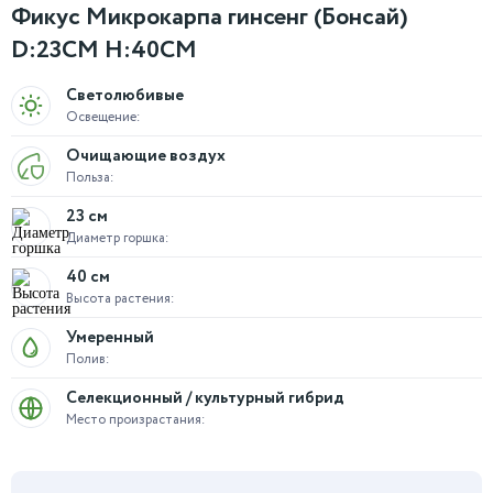
Фикус Микрокарпа гинсенг (Бонсай)
D:23CM H:40CM
Светолюбивые
Освещение:
Очищающие воздух
Польза:
23 см
Диаметр горшка:
40 см
Высота растения:
Умеренный
Полив:
Селекционный / культурный гибрид
Место произрастания: