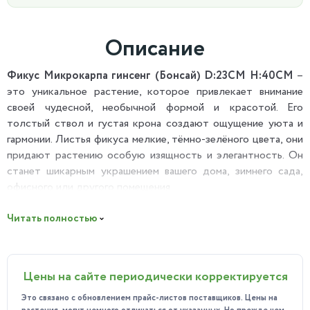
Описание
Фикус Микрокарпа гинсенг (Бонсай) D:23CM H:40CM
–
это уникальное растение, которое привлекает внимание
своей чудесной, необычной формой и красотой. Его
толстый ствол и густая крона создают ощущение уюта и
гармонии. Листья фикуса мелкие, тёмно-зелёного цвета, они
придают растению особую изящность и элегантность. Он
станет шикарным украшением вашего дома, зимнего сада,
офисного или другого помещения.
Полезные свойства:
Читать полностью
Выделяемый деревом аромат очищает воздух от токсичных
и вредных примесей, увлажняет простанство.
Может использоваться в народной медицине для лечения
Цены на сайте периодически корректируется
некоторых заболеваний, благодаря своим биологически
активным веществам.
Это связано с обновлением прайс-листов поставщиков. Цены на
Создаёт особую атмосферу для настроения.