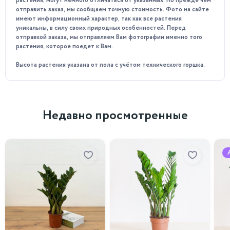
растения, могут немного отличаться от указанных. Но прежде чем
отправить заказ, мы сообщаем точную стоимость. Фото на сайте
Особенности ухода:
имеют информационный характер, так как все растения
уникальны, в силу своих природных особенностей. Перед
Предпочитает яркое рассеяное освещение.
отправкой заказа, мы отправляем Вам фотографии именно того
растения, которое поедет к Вам.
Температурный режим в помещении должен быть в
пределах 15-25°C. Важно избегать резких перепадов
Высота растения указана от пола с учётом технического горшка.
температуры и сквозняков.
Любит влажность воздуха, можно использовать
увлажнители или достаточно часто опрыскивать
растение водой.
Недавно просмотренные
Регулярный умеренный полив, когда земля просохнет на
глубину 2см. Землю следует держать влажной, но не
переувлажненной.
Для поддержания здоровья растения можно
использовать специальные удобрения для бонсай.
Обрезка по мере необходимости в весенне-летний
период для поддержания декоративного вида и формы.
Почему стоит приобрести у нас?