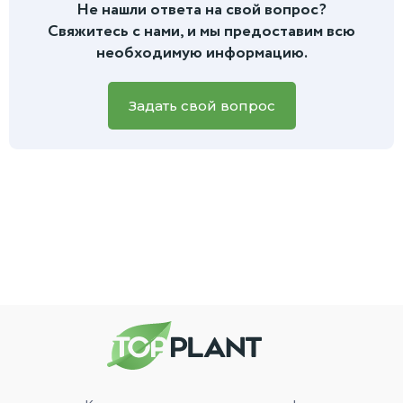
покупки. Если вас что-то беспокоит в состоянии растения
Не нашли ответа на свой вопрос?
дальнейшей пересадке вы найдете в инструкции, которую
или есть вопросы по уходу, вы всегда можете написать
Свяжитесь с нами, и мы предоставим всю
мы приложим к заказу.
нам
в чат на сайте или в мессенджеры.
Для более
необходимую информацию.
быстрой и точной помощи, пожалуйста, приложите фото
вашего зеленого питомца, и наш специалист обязательно
вам поможет.
Задать свой вопрос