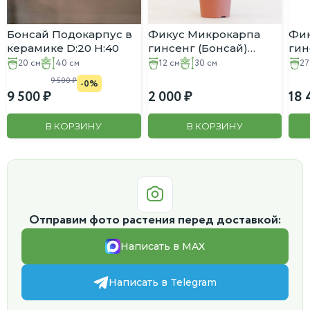
Бонсай Подокарпус в
Фикус Микрокарпа
Фик
керамике D:20 H:40
гинсенг (Бонсай)
гин
D:12CM H:30CM
(Бо
20 см
40 см
12 см
30 см
27
H:7
9 500
-0%
9 500
2 000
18 
В КОРЗИНУ
В КОРЗИНУ
Отправим фото растения перед доставкой:
Написать в MAX
Написать в Telegram