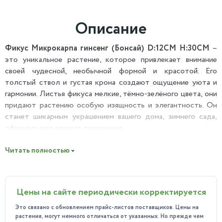
Описание
Фикус Микрокарпа гинсенг (Бонсай) D:12CM H:30CM
–
это уникальное растение, которое привлекает внимание
своей чудесной, необычной формой и красотой. Его
толстый ствол и густая крона создают ощущение уюта и
гармонии. Листья фикуса мелкие, тёмно-зелёного цвета, они
придают растению особую изящность и элегантность. Он
станет шикарным украшением вашего дома, зимнего сада,
офисного или другого помещения.
Полезные свойства:
Читать полностью
Выделяемый деревом аромат очищает воздух от токсичных
и вредных примесей, увлажняет простанство.
Может использоваться в народной медицине для лечения
Цены на сайте периодически корректируется
некоторых заболеваний, благодаря своим биологически
активным веществам.
Это связано с обновлением прайс-листов поставщиков. Цены на
Создаёт особую атмосферу для настроения.
растения, могут немного отличаться от указанных. Но прежде чем