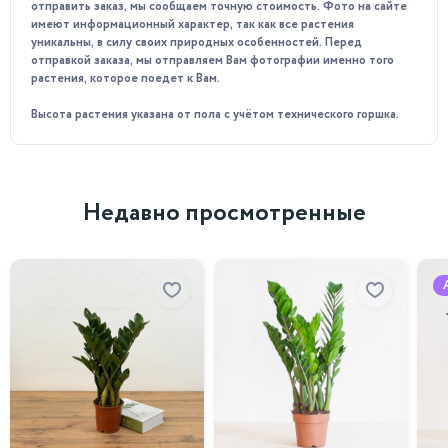
отправить заказ, мы сообщаем точную стоимость. Фото на сайте
Особенности ухода:
имеют информационный характер, так как все растения
уникальны, в силу своих природных особенностей. Перед
Предпочитает яркое рассеяное освещение.
отправкой заказа, мы отправляем Вам фотографии именно того
растения, которое поедет к Вам.
Температурный режим в помещении должен быть в
пределах 15-25°C. Важно избегать резких перепадов
Высота растения указана от пола с учётом технического горшка.
температуры и сквозняков.
Любит влажность воздуха, можно использовать
увлажнители или достаточно часто опрыскивать
растение водой.
Недавно просмотренные
Регулярный умеренный полив, когда земля просохнет на
глубину 2см. Землю следует держать влажной, но не
переувлажненной.
Для поддержания здоровья растения можно
использовать специальные удобрения для бонсай.
Обрезка по мере необходимости в весенне-летний
период для поддержания декоративного вида и формы.
Почему стоит приобрести у нас?