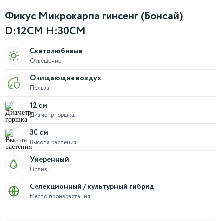
Фикус Микрокарпа гинсенг (Бонсай)
D:12CM H:30CM
Светолюбивые
Освещение:
Очищающие воздух
Польза:
12 см
Диаметр горшка:
30 см
Высота растения:
Умеренный
Полив:
Селекционный / культурный гибрид
Место произрастания: