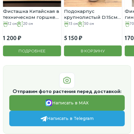
Фисташка Китайская в
Подокарпус
Фик
техническом горшке
крупнолистый D:15см
гин
D:12см H:20см
H:50 в Белом
D:7
12 см
20 см
15 см
50 см
70
Блестящем горшке
1 200
5 150
170
ПОДРОБНЕЕ
В КОРЗИНУ
Отправим фото растения перед доставкой:
Написать в MAX
Написать в Telegram