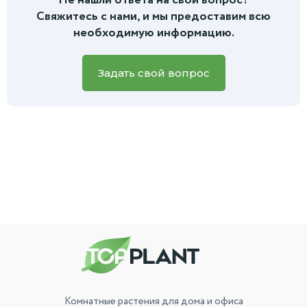
Не нашли ответа на свой вопрос?
дальнейшей пересадке вы найдете в инструкции, которую
или есть вопросы по уходу, вы всегда можете написать
Свяжитесь с нами, и мы предоставим всю
мы приложим к заказу.
нам
в чат на сайте или в мессенджеры.
Для более
необходимую информацию.
быстрой и точной помощи, пожалуйста, приложите фото
вашего зеленого питомца, и наш специалист обязательно
вам поможет.
Задать свой вопрос
Комнатные растения
для дома и офиса