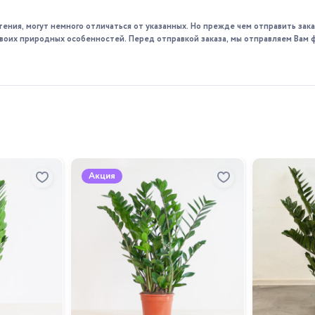
ать специальные удобрения для бонсай.
риод для поддержания декоративного вида и формы.
тения, могут немного отличаться от указанных. Но прежде чем отправить за
 своих природных особенностей. Перед отправкой заказа, мы отправляем Вам 
ний по доступным ценам. Наши специалисты всегда готовы по
 доставку. Приобретая Фикус Микрокарпа гинсенг 5 стволов
Акция