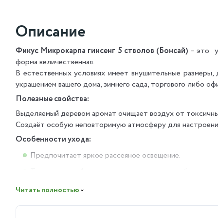
Описание
Фикус Микрокарпа гинсенг 5 стволов (Бонсай)
– это у
форма величественная.
В естественных условиях имеет внушительные размеры, 
украшением вашего дома, зимнего сада, торгового либо оф
Полезные свойства:
Выделяемый деревом аромат очищает воздух от токсичных
Создаёт особую неповторимую атмосферу для настроени
Особенности ухода:
Предпочитает яркое рассеяное освещение.
Температурный режим в помещении должен быть в пред
Любит влажность воздуха, можно использовать увлаж
Читать полностью
Регулярный умеренный полив, когда земля просохнет 