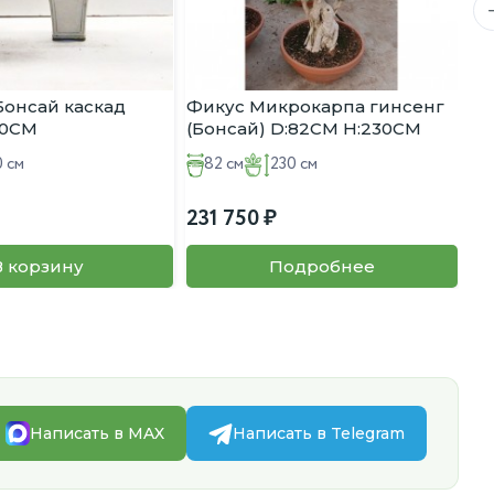
Бонсай каскад
Фикус Микрокарпа гинсенг
По
40CM
(Бонсай) D:82CM H:230CM
D:
Бл
 см
82 см
230 см
231 750
5 
В корзину
Подробнее
Написать в MAX
Написать в Telegram