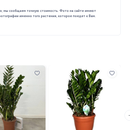
каз, мы сообщаем точную стоимость. Фото на сайте имеют
фотографии именно того растения, которое поедет к Вам.
мочь вам с выбором и ответить на все ваши вопросы. Мы
 (Бонсай) у нас, вы получаете красивое, экзотическое,
За
де
24