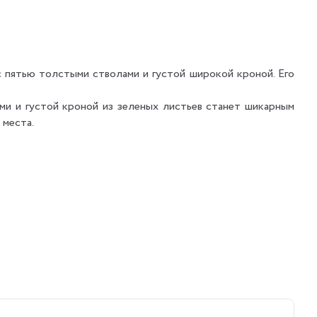
 пятью толстыми стволами и густой широкой кроной. Его
ми и густой кроной из зеленых листьев станет шикарным
 места.
и сквозняков.
лажненной.