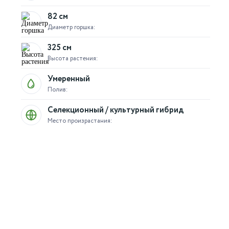
82 см
Диаметр горшка:
325 см
Высота растения:
Умеренный
Полив:
Селекционный / культурный гибрид
Место произрастания: