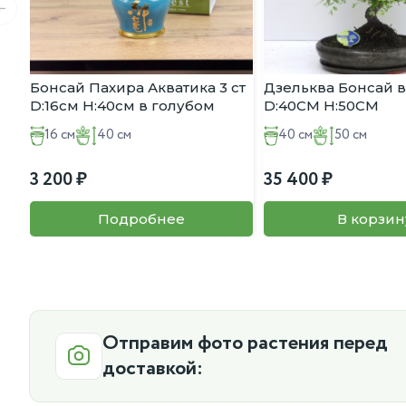
Бонсай Пахира Акватика 3 ст
Дзельква Бонсай 
D:16см H:40см в голубом
D:40CM H:50CM
кашпо
16 см
40 см
40 см
50 см
3 200
35 400
Подробнее
В корзин
Отправим фото растения перед
доставкой: