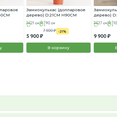
лларовое
Замиокулькас (долларовое
Замиокуль
:60CM
дерево) D:21CM H90CM
дерево) D
21 см
90 см
27 см
1
7 500
-21%
5 900
9 900
у
В корзину
ьер и вкус, так же вы можете предложить свой, пересадку так же