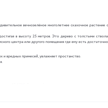
дивительное вечнозелёное многолетнее скахочное растение с
достигая в высоту 25 метров. Это дерево с толстыми ствола
исного центра или другого помещения где ему есть достаточно
 и вредных примесей, увлажняет простанство.
я.
елах 15-25°C. Важно избегать резких перепадов температуры 
нители или достаточно часто опрыскивать растение водой.
на глубину 2см. Землю следует держать влажной, но не переув