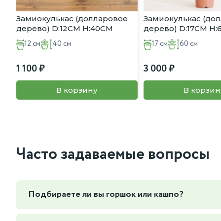
Замиокулькас (долларовое
Замиокулькас (до
дерево) D:12CM H:40CM
дерево) D:17CM H
12 см
40 см
17 см
60 см
1 100
3 000
В корзину
В корзин
Часто задаваемые вопросы
Подбираете ли вы горшок или кашпо?
Да, мы можем подобрать горшок или кашпо под ваш интер