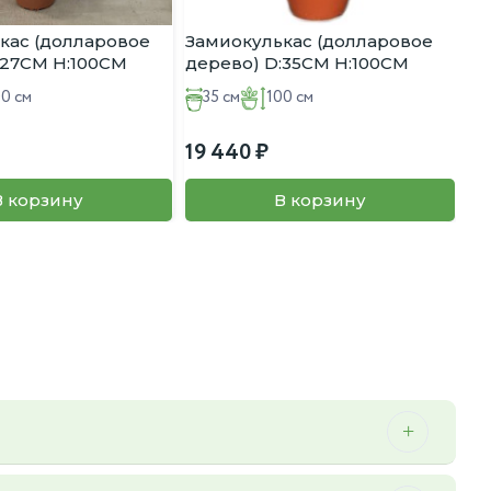
кас (долларовое
Замиокулькас (долларовое
:27CM H:100CM
дерево) D:35CM H:100CM
00 см
35 см
100 см
19 440
В корзину
В корзину
 можем осуществить мы.