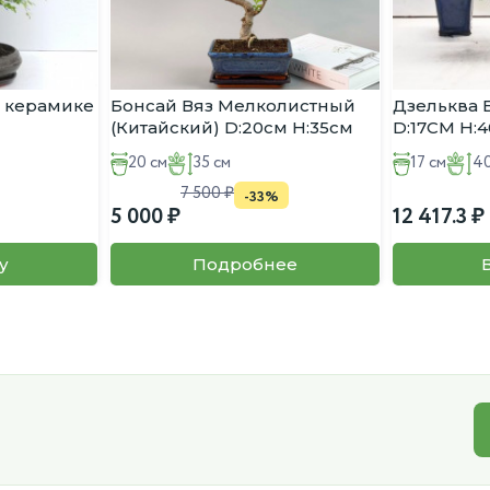
в керамике
Бонсай Вяз Мелколистный
Дзельква 
(Китайский) D:20см H:35см
D:17CM H:
20 см
35 см
17 см
40
7 500
-33%
5 000
12 417.3
у
Подробнее