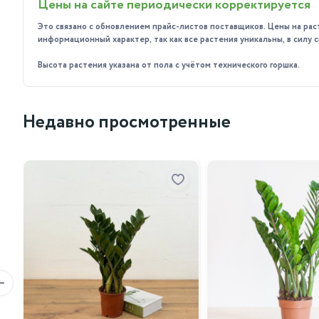
Для поддержания здоровья растения можно использов
Цены на сайте периодически корректируется
Обрезка по мере необходимости в весенне-летний пе
Это связано с обновлением прайс-листов поставщиков. Цены на рас
информационный характер, так как все растения уникальны, в силу
Почему стоит приобрести у нас?
Высота растения указана от пола с учётом технического горшка.
Мы предлагаем широкий ассортимент качественных расте
гарантируем высокое качество наших товаров и быструю
величественное и полезное растение.
Недавно просмотренные