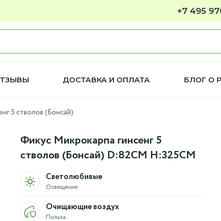
+7 495 97
ТЗЫВЫ
ДОСТАВКА И ОПЛАТА
БЛОГ О 
нг 5 стволов (Бонсай)
Фикус Микрокарпа гинсенг 5
стволов (Бонсай) D:82CM H:325CM
Светолюбивые
Освещение:
Очищающие воздух
Польза: