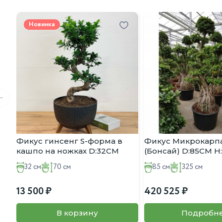
Новинка
Фикус гинсенг S-форма в
Фикус Микрокарпа
кашпо на ножках D:32CM
(Бонсай) D:85CM H
H:70CM
32 см
70 см
85 см
325 см
13 500
420 525
В корзину
Подробн