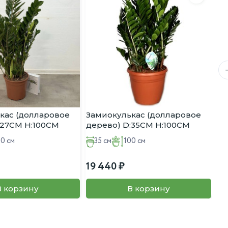
ий приведет к сбросу листьев. Зимой предпочитает легкую
За
де
24
кас (долларовое
Замиокулькас (долларовое
:27CM H:100CM
дерево) D:35CM H:100CM
00 см
35 см
100 см
19 440
В корзину
В корзину