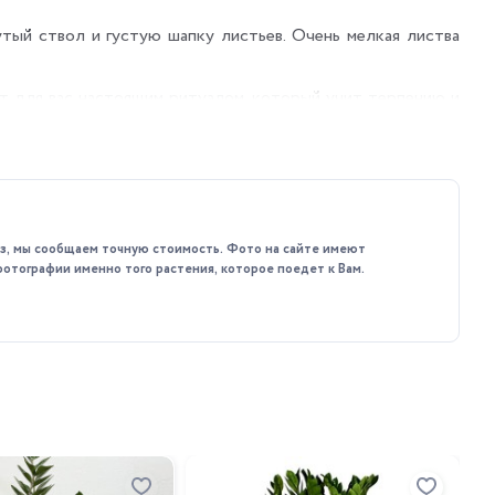
тый ствол и густую шапку листьев. Очень мелкая листва
ет для вас настоящим ритуалом, который учит терпению и
каз, мы сообщаем точную стоимость. Фото на сайте имеют
фотографии именно того растения, которое поедет к Вам.
е полуденные лучи могут обжечь листья. Восточное или
жным. Не допускайте пересыхания (листья пожелтеют и
влажным керамзитом жизненно необходимы.