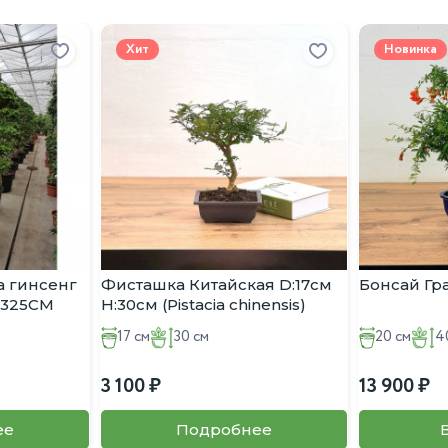
Хит
Новинка
 гинсенг
Фисташка Китайская D:17см
Бонсай Гр
:325CM
H:30см (Pistacia chinensis)
17 см
30 см
20 см
4
3 100
13 900
ее
Подробнее