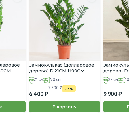
не может сквозняков и перестановок! Любая резкая смена услов
остаточной влажности.
 / phoetida)
за
лларовое
Замиокулькас (долларовое
Замиокуль
:60CM
дерево) D:21CM H90CM
дерево) D
21 см
90 см
27 см
1
7 500
-15%
6 400
9 900
у
В корзину