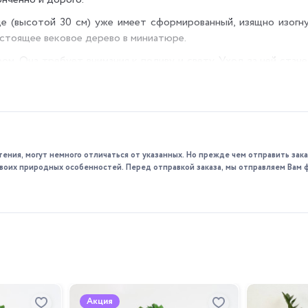
е (высотой 30 см) уже имеет сформированный, изящно изогну
астоящее вековое дерево в миниатюре.
м. Она требует внимания к поливу и свету. Уход за ней стан
олик, где вы сможете любоваться ее цветами вблизи.
тения, могут немного отличаться от указанных. Но прежде чем отправить за
 своих природных особенностей. Перед отправкой заказа, мы отправляем Вам 
а для человека, который любит ухаживать за растениями.
м!)
ьного цветения ей необходимо хорошее освещение, но прямы
шибок с водой. Грунт должен быть ПОСТОЯННО слегка вла
Поливайте регулярно, проверяя грунт пальцем.
прыскивания (стараясь не попадать на цветы) или поддон с 
Акция