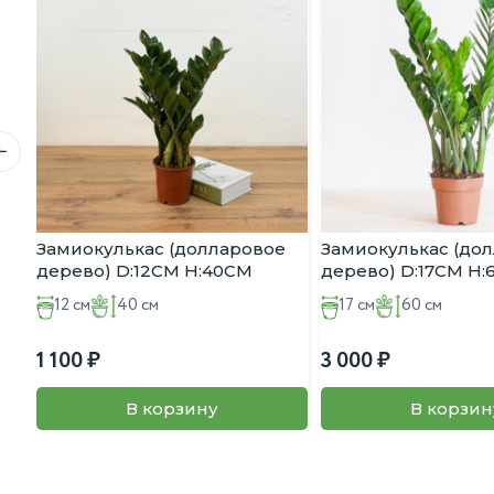
🌡️ Температура: Теплолюбива летом (20-25°C). Терпеть 
прохладу (15-18°C), но может зимовать и в комнате при д
Характеристики:
Название: Серисса японская / вонючая (Serissa japonica
Народное название: Дерево тысячи звезд, Снежная ро
Возраст дерева: ~ 5 лет
Диаметр плошки (D): 15 см
Высота растения с горшком (H): ~30 см
Замиокулькас (долларовое
Замиокулькас (до
дерево) D:12CM H:40CM
дерево) D:17CM H
12 см
40 см
17 см
60 см
1 100
3 000
В корзину
В корзин