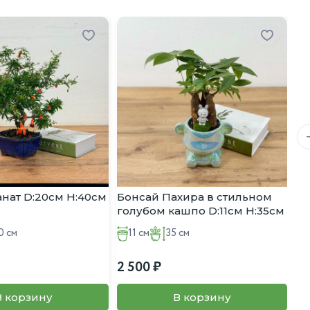
анат D:20см H:40см
Бонсай Пахира в стильном
Ми
голубом кашпо D:11см H:35см
го
0 см
11 см
35 см
2 500
3 
В корзину
В корзину