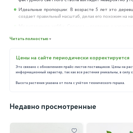
Идеальные пропорции: В возрасте 5 лет это деревц
создает правильный масштаб, делая его похожим на н
Медитативное хобби: Серисса — растение с характеро
помогает отвлечься от повседневной суеты.
Читать полностью
Куда идеально подойдет?
Это хрупкое создание не терпит суеты:
Цены на сайте периодически корректируется
На хорошо освещенный рабочий стол или кофейный ст
Это связано с обновлением прайс-листов поставщиков. Цены на рас
На светлый подоконник без сквозняков.
информационный характер, так как все растения уникальны, в силу
В качестве очень эстетичного и символичного подарк
Высота растения указана от пола с учётом технического горшка.
Простой гид по уходу (⚠️ ВАЖНО: Растение с характеро
🌿 Свет: Любит очень яркий рассеянный свет. Для обил
Недавно просмотренные
западное окно — идеально.
💧 Полив (КРИТИЧЕСКИ ВАЖНО!): Серисса не прощает о
опадут за день) и не устраивайте болото (сгниют корни). 
💨 Влажность: Обожает высокую влажность. Ежедневные о