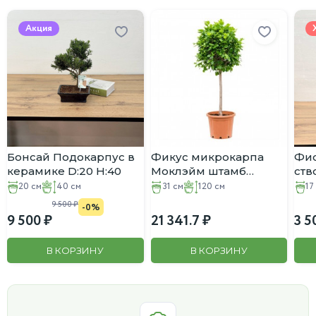
Акция
Бонсай Подокарпус в
Фикус микрокарпа
Фис
керамике D:20 H:40
Моклэйм штамб
ств
D:31CM H:120CM
20 см
40 см
31 см
120 см
17
9 500
-0%
9 500
21 341.7
3 5
В КОРЗИНУ
В КОРЗИНУ