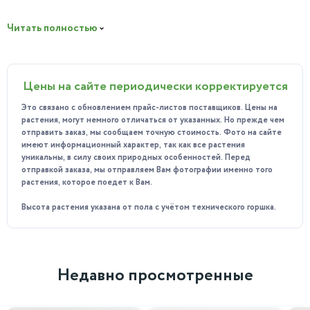
жизненной силе, красивой мелкой листве и способности
быстро восстанавливаться после любой стрижки. В
Читать полностью
строгой темной керамической плошке он выглядит как
законченное произведение искусства.
Почему вы полюбите этот Бонсай?
Цены на сайте периодически корректируется
Король выносливости: Вяз прощает почти все:
Это связано с обновлением прайс-листов поставщиков. Цены на
сквозняки, перепады температур, сухой воздух и даже
растения, могут немного отличаться от указанных. Но прежде чем
отправить заказ, мы сообщаем точную стоимость. Фото на сайте
ошибки с поливом (если вы вовремя их исправите). Это
имеют информационный характер, так как все растения
самое живучее дерево для начинающих.
уникальны, в силу своих природных особенностей. Перед
отправкой заказа, мы отправляем Вам фотографии именно того
Идеальная миниатюра: Его мелкие зубчатые листочки
растения, которое поедет к Вам.
создают плотную, густую крону, которая выглядит
очень масштабно даже при небольшом размере дерева.
Высота растения указана от пола с учётом технического горшка.
Творческая свобода: Вяз растет быстро и охотно
ветвится. Вы сможете почувствовать себя творцом,
регулярно подстригая его и придавая кроне любую
Недавно просмотренные
форму — от шара до облака.
Куда идеально подойдет?