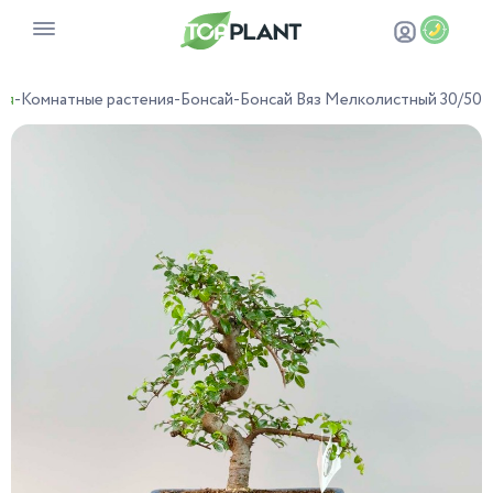
ая
-
Комнатные растения
-
Бонсай
-
Бонсай Вяз Мелколистный 30/50