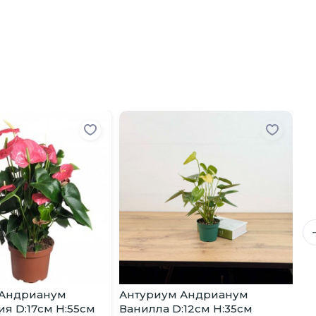
 Андрианум
Антуриум Андрианум
Ан
я D:17см H:55см
Ванилла D:12см H:35см
Ма