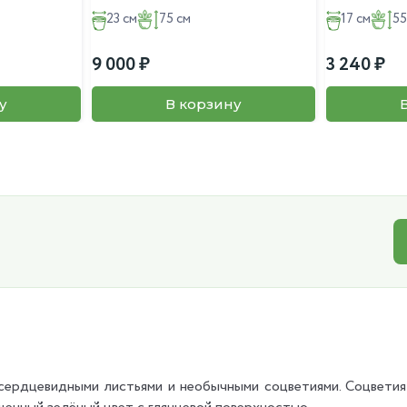
23 см
75 см
17 см
55
9 000
3 240
у
В корзину
сердцевидными листьями и необычными соцветиями. Соцветия