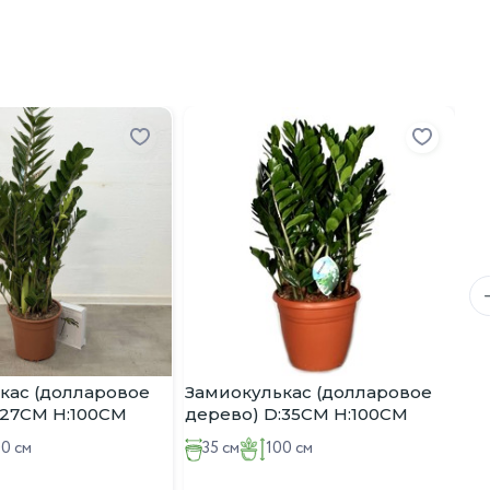
й экземпляр и дадут рекомендации по уходу. Приобретая
, офиса или другого помещения и подарит вам радость от
За
де
24
кас (долларовое
Замиокулькас (долларовое
:27CM H:100CM
дерево) D:35CM H:100CM
00 см
35 см
100 см