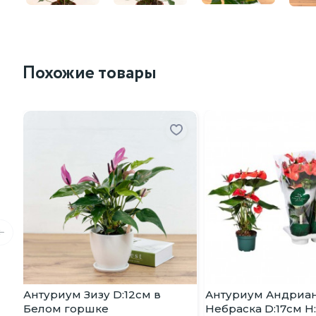
Похожие товары
Антуриум Зизу D:12см в
Антуриум Андриа
Белом горшке
Небраска D:17см H