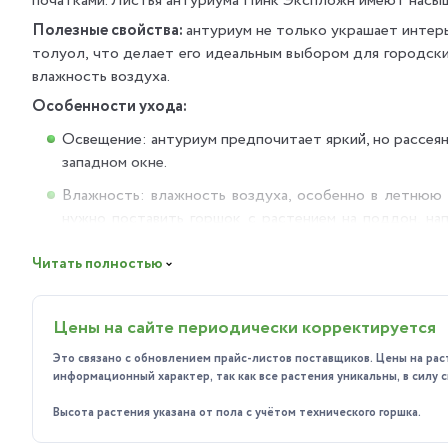
початками. Листья антуриума Пинк Экспложн имеют насыщ
Полезные свойства:
антуриум не только украшает интерь
толуол, что делает его идеальным выбором для городски
влажность воздуха.
Особенности ухода:
Освещение: антуриум предпочитает яркий, но рассеян
западном окне.
Влажность: влажность воздуха, особенно в летнюю
нужно поставить горшок с растением на поддон, на
влажной салфеткой; летом можно устраивать купание 
Читать полностью
Температурный режим: роптимальная температура сост
Полив: нуждается в умеренном поливе. Важно следить
Цены на сайте периодически корректируется
почвы просохнет на 2–3 см.
Это связано с обновлением прайс-листов поставщиков. Цены на рас
Пересадка: молодые растения пересаживают ежегодно,
информационный характер, так как все растения уникальны, в силу
Размножение: можно размножать верхними побегами, 
Высота растения указана от пола с учётом технического горшка.
взрослого антуриума.