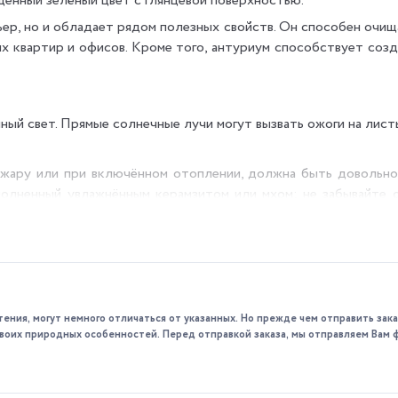
енный зелёный цвет с глянцевой поверхностью.
ер, но и обладает рядом полезных свойств. Он способен очищ
х квартир и офисов. Кроме того, антуриум способствует соз
ный свет. Прямые солнечные лучи могут вызвать ожоги на лист
 жару или при включённом отоплении, должна быть довольно
полненный увлажнённым керамзитом или мхом; не забывайте о
под душем, заслоняя цветки от воды.
авляет 20–25 °C. Растение не любит резких перепадов темпер
 за тем, чтобы почва не пересыхала, но и не была слишком вла
тения, могут немного отличаться от указанных. Но прежде чем отправить за
 взрослые — раз в 2–3 года. Пересадку лучше всего проводить
 своих природных особенностей. Перед отправкой заказа, мы отправляем Вам 
детками или семенами; самым удобным методом считается раз