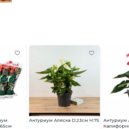
нум
Антуриум Аляска D:23см H:75
Антуриум
:65см
Калифорни