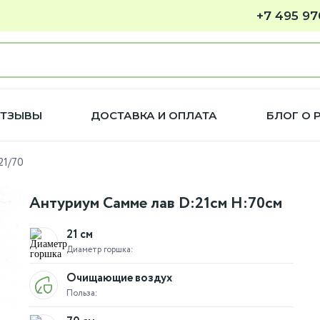
+7 495 97
ТЗЫВЫ
ДОСТАВКА И ОПЛАТА
БЛОГ О 
21/70
Антуриум Самме лав D:21см H:70см
21 см
Диаметр горшка:
Очищающие воздух
Польза: