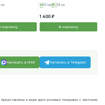
 см
12 см
35 см
1 400
3 
В корзину
В корзину
Написать в MAX
Написать в Telegram
 представлены в виде ярко-розовых покрывал с жёлтыми