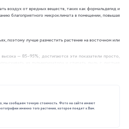
ать воздух от вредных веществ, таких как формальдегид и
данию благоприятного микроклимата в помещении, повышая
ьях, поэтому лучше разместить растение на восточном или
 высока — 85–95%; достигаются эти показатели просто,
прыскивать из пульверизатора и стирать пыль с листьев
атур и сквозняков.
жной. Лучше всего поливать растение, когда верхний слой
каз, мы сообщаем точную стоимость. Фото на сайте имеют
 весной, когда начинается активный рост.
фотографии именно того растения, которое поедет к Вам.
множение детками, который применяют во время пересадки