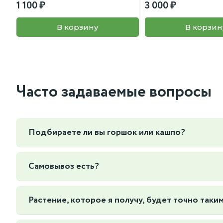
1 100
3 000
В корзину
В корзин
Часто задаваемые вопросы
Подбираете ли вы горшок или кашпо?
Да, мы можем подобрать горшок или кашпо под ваш интер
Самовывоз есть?
Да, Мы находимся по адресу г. Москва Нижегородская 7
Растение, которое я получу, будет точно таким
Да, и даже лучше! В отличие от многих магазинов, мы ф