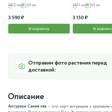
12 см
40 см
17 см
65 см
3 590
3 150
В корзину
В корзин
Отправим фото растения перед
доставкой:
Описание
Антуриум Самме лав
— это сорт антуриума с крупными 