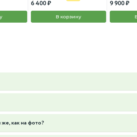
6 400
9 900
у
В корзину
ьер и вкус, так же вы можете предложить свой, пересадку так же
6к1
 же, как на фото?
отографируем конкретные экземпляры растений, которые есть в нал