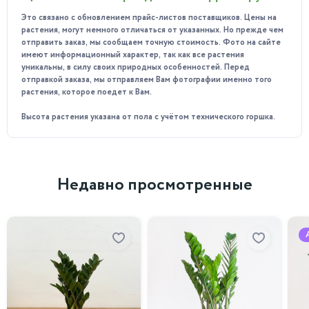
воздухе; летучие выделения цветка оказывают
Это связано с обновлением прайс-листов поставщиков. Цены на
благоприятное влияние на настроение человека, помогают
растения, могут немного отличаться от указанных. Но прежде чем
снять усталость и быстрее восстановить силы после
отправить заказ, мы сообщаем точную стоимость. Фото на сайте
тяжёлого дня.
имеют информационный характер, так как все растения
уникальны, в силу своих природных особенностей. Перед
Особенности ухода:
отправкой заказа, мы отправляем Вам фотографии именно того
растения, которое поедет к Вам.
Освещение: предпочитает яркий, но рассеянный свет.
Прямые солнечные лучи могут вызвать ожоги на
Высота растения указана от пола с учётом технического горшка.
листьях, поэтому лучше разместить растение на
восточном или западном окне.
Влажность: предпочитает высокую влажность воздуха.
Недавно просмотренные
Для создания комфортных условий можно
использовать увлажнитель воздуха или регулярно
опрыскивать листья водой.
Температурный режим: оптимальная температура
составляет 20–25 °C. Растение не любит резких
перепадов температур и сквозняков.
Полив: умеренный полив. Важно следить за тем, чтобы