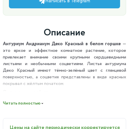
Написать в Telegram
Описание
Антуриум Андрианум Деко Красный в белом горшке
—
это яркое и эффектное комнатное растение, которое
привлекает внимание своими крупными сердцевидными
листьями и необычными соцветиями. Листья антуриума
Деко Красный имеют тёмно-зелёный цвет с глянцевой
поверхностью, а соцветия представлены в виде красных
покрывал с жёлтым початком.
Полезные свойства:
антуриум насыщает воздух
очищенными водными парами, повышая, таким образом,
Читать полностью
влажность окружающей среды; поглощает вредные для
человека толуол и ксилол (их источник — строительные
материалы) и перерабатывает их в безвредные вещества;
способен на 70% снизить общее количество микробов в
Цены на сайте периодически корректируется