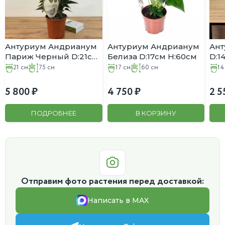
Антуриум Андрианум
Антуриум Андрианум
Ант
Париж Черный D:21см
Белиза D:17см H:60см
D:1
H:75см
21 см
75 см
17 см
60 см
14
5 800
4 750
2 5
ПОДРОБНЕЕ
В КОРЗИНУ
Отправим фото растения перед доставкой:
Написать в MAX