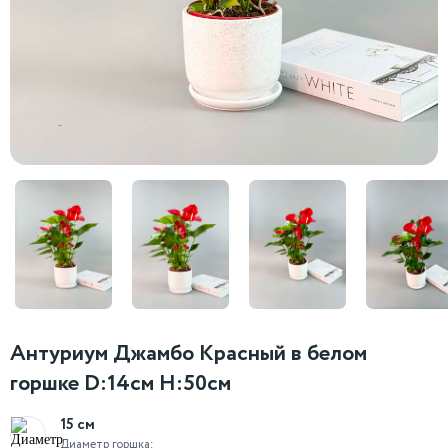
Антуриум Джамбо Красный в белом
горшке D:14см H:50см
15 см
Диаметр горшка: