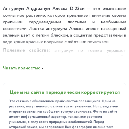
Антуриум Андрианум Аляска D:23см
— это изысканное
комнатное растение, которое привлекает внимание своими
крупными сердцевидными листьями и необычными
соцветиями. Листья антуриума Аляска имеют насыщенный
зелёный цвет с лёгким блеском, а соцветия представлены в
виде ярких красных покрывал с жёлтыми початками.
Полезные свойства:
антуриум не только украшает
интерьер, но и обладает рядом полезных свойств. Он
способен очищать воздух от вредных веществ, таких как
Читать полностью
формальдегид и толуол, что делает его идеальным
выбором для городских квартир и офисов. Кроме того,
антуриум способствует созданию благоприятного
микроклимата в помещении, повышая влажность воздуха.
Цены на сайте периодически корректируется
Особенности ухода:
Это связано с обновлением прайс-листов поставщиков. Цены на
растения, могут немного отличаться от указанных. Но прежде чем
Освещение: предпочитает яркий, но рассеянный свет.
отправить заказ, мы сообщаем точную стоимость. Фото на сайте
Прямые солнечные лучи могут вызвать ожоги на
имеют информационный характер, так как все растения
листьях, поэтому лучше разместить растение на
уникальны, в силу своих природных особенностей. Перед
отправкой заказа, мы отправляем Вам фотографии именно того
восточном или западном окне.