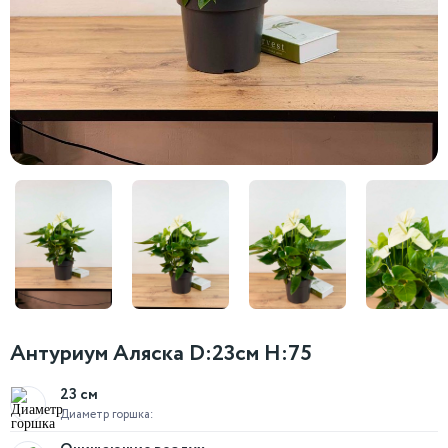
Антуриум Аляска D:23см H:75
23 см
Диаметр горшка: