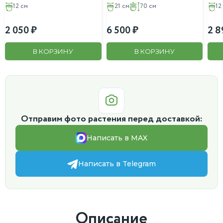
12 см
21 см
70 см
12
2 050
6 500
2 8
В КОРЗИНУ
В КОРЗИНУ
Отправим фото растения перед доставкой:
Написать в MAX
Написать в Telegram
Описание