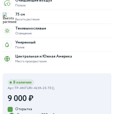
Очищающие воздух
Польза:
75 см
Высота растения:
Теневыносливые
Освещение:
Умеренный
Полив:
Центральная и Южная Америка
Место произрастания:
В наличии
Арт.
TP-ANTURI-ALYA-23-75
9 000
₽
Открытка