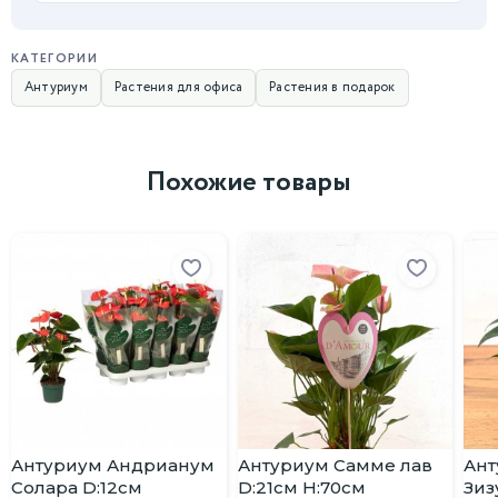
КАТЕГОРИИ
Антуриум
Растения для офиса
Растения в подарок
Похожие товары
Антуриум Андрианум
Антуриум Самме лав
Ант
Солара D:12см
D:21см H:70см
Зиз