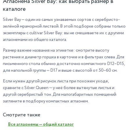
Аглаонема Silver Bay: как выбрать размер в
каталоге
Silver Bay — один из самых узнаваемых сортов с серебристо-
зелёной мраморной листвой. В этой подборке собраны только
экземпляры с cultivar Silver Bay: вы не смешиваете их с другими
аглаонемами из общего каталога.
Размер важнее названия на этикетке: смотрите высоту
растения и диаметр горшка в карточке и в фильтрах слева. Для
письменного стола обычно достаточно компактного D12–D15,
для напольной группы — D17 и выше с высотой от 50–60 см.
Если нужен другой рисунок листа при похожем уходе,
сравните с Silver Queen — у неё более вытянутые листья и
другой серебристый тон. Для малогабаритных помещений
загляните в подборку компактных аглаонем.
Смотрите также
Все аглаонемы — общий каталог