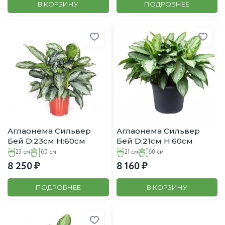
В КОРЗИНУ
ПОДРОБНЕЕ
Аглаонема Сильвер
Аглаонема Сильвер
Бей D:23см H:60см
Бей D:21см H:60см
23 см
60 см
21 см
60 см
8 250
8 160
ПОДРОБНЕЕ
В КОРЗИНУ