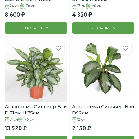
24 см
70 см
17 см
60 см
8 600
4 320
В КОРЗИНУ
В КОРЗИНУ
Аглаонема Сильвер Бэй
Аглаонема Сильвер Бэй
D:31см H:75см
D:12см
31 см
75 см
12 см
13 520
2 150