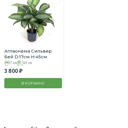
Аглаонема Сильвер
Бей D:17см H:45см
17 см
45 см
3 800
В КОРЗИНУ