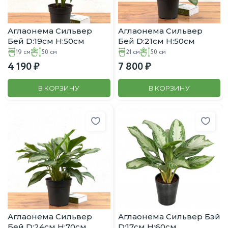
Аглаонема Сильвер
Аглаонема Сильвер
Бей D:19см H:50см
Бей D:21см H:50см
19 см
50 см
21 см
50 см
4 190
7 800
В КОРЗИНУ
В КОРЗИНУ
Аглаонема Сильвер
Аглаонема Сильвер Бэй
Бей D:24см H:70см
D:17см H:60см