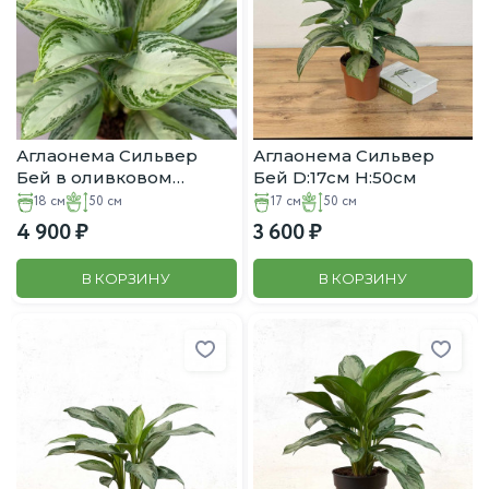
Аглаонема Сильвер
Аглаонема Сильвер
Бей в оливковом
Бей D:17см H:50см
горшке D:18см H:50см
18 см
50 см
17 см
50 см
4 900
3 600
В КОРЗИНУ
В КОРЗИНУ