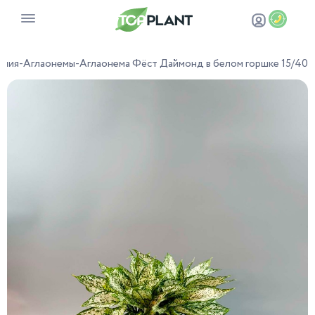
ения
-
Аглаонемы
-
Аглаонема Фёст Даймонд в белом горшке 15/40