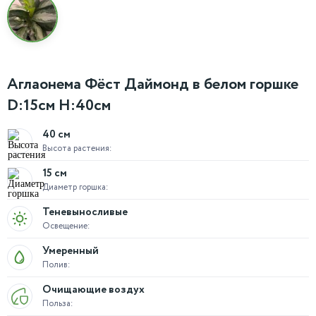
Аглаонема Фёст Даймонд в белом горшке
D:15см H:40см
40 см
Высота растения:
15 см
Диаметр горшка:
Теневыносливые
Освещение:
Умеренный
Полив:
Очищающие воздух
Польза: