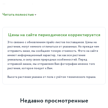
Полезные свойства:
очищает воздух от вредных
примесей, поглощая вредные вещества, и создаёт
Читать полностью
благоприятный микроклимат в помещении, выделяя
аэроионы, положительно влияющие на самочувствие
человека.
Цены на сайте периодически корректируется
Особенности ухода:
Освещение: предпочитает рассеянное освещение,
Это связано с обновлением прайс-листов поставщиков. Цены на
растения, могут немного отличаться от указанных. Но прежде чем
избегая прямых солнечных лучей.
отправить заказ, мы сообщаем точную стоимость. Фото на сайте
имеют информационный характер, так как все растения
Температура: оптимальная температура — 18–25 °С.
уникальны, в силу своих природных особенностей. Перед
Полив: умеренный, не допуская переувлажнения или
отправкой заказа, мы отправляем Вам фотографии именно того
растения, которое поедет к Вам.
пересыхания почвы.
Высота растения указана от пола с учётом технического горшка.
Влажность: ценит высокую влажность, поэтому
рекомендуется регулярное опрыскивание.
Почва: рыхлая и питательная, состоящая из смеси
торфа, листовой земли и песка.
Недавно просмотренные
Размножение: возможно делением куста или спорами.