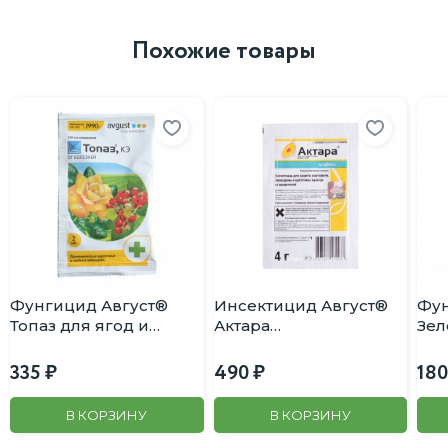
Похожие товары
Фунгицид Август®
Инсектицид Август®
Фу
Топаз для ягод и
Актара
Зел
цветов от мучнистой
универсальный от
Вир
росы 10мл
вредителей 4г
335
490
18
В КОРЗИНУ
В КОРЗИНУ