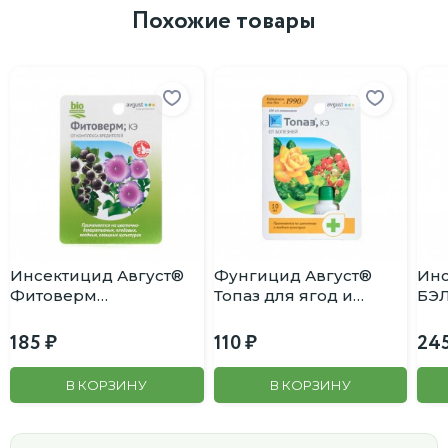
Похожие товары
Инсектицид Август®
Фунгицид Август®
Ин
Фитоверм
Топаз для ягод и
БЭЛ
универсальный 10мл
цветов от мучнистой
кол
росы 2мл
тли
185
110
24
В КОРЗИНУ
В КОРЗИНУ